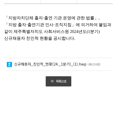
사회서비스원
2024년도
(1분기)
「
지방자치단체 출자
·
출연 기관 운영에 관한 법률
」
,
신규채용자
친인척
「
지방 출자
·
출연기관 인사
·
조직지침
」
에 의거하여
붙임과
현황에
같이 제주특별자치도 사회서비스원
2024
년도
(1
분기
)
대해
신규채용자 친인척 현황을 공시합니다
.
게시글의
제목,
작성자,
작성일,
조회수로
분류하여
신규채용자_친인척_현황(24._1분기)_(1).hwp
(48.0 KB)
정리한
표입니다.
목록으로