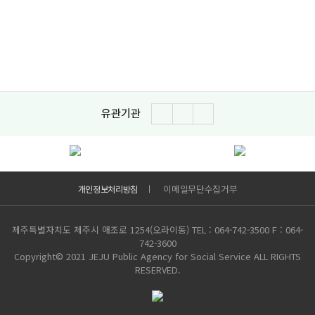
유관기관
이전
다음
일시정지
이메일무단수집거부
개인정보처리방침
제주특별자치도 제주시 애조로 1254(오라이동)
TEL : 064-742-3500
F : 064-
742-3600
Copyright© 2021 JEJU Public Agency for Social Service ALL RIGHTS
RESERVED.