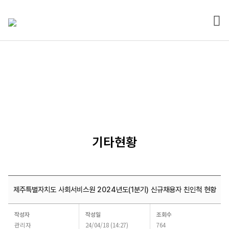
전체
열기
경영공시
기타현황
제주특별자치도 사회서비스원 2024년도(1분기) 신규채용자 친인척 현황
기타
작성자
작성일
조회수
|
관리자
24/04/18 (14:27)
764
제주특별자치도