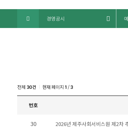
HOME
경영공시
예
전체
현재 페이지
/
30건
1
3
번호
예산
30
2026년 제주사회서비스원 제2차
·