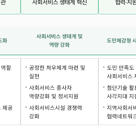
기관
사회서비스 생태계 혁신
협력·지
사회서비스 생태계 및
도화
도민체감형 
역량 강화
 역할
공정한 처우체계 마련 및
도민 만족도
실현
사회서비스 
사회서비스 종사자
첨단기술 활
역량강화 및 정서지원
사각지대 지
 제공
사회서비스시설 경쟁력
지역사회서
강화
협력네트워크