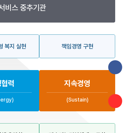
회서비스 중추기관
형 복지 실현
책임경영 구현
페이스북
바로가기
생협력
지속경영
인스타그
바로가기
ergy)
(Sustain)
유튜브
바로가기
국민신문
바로가기