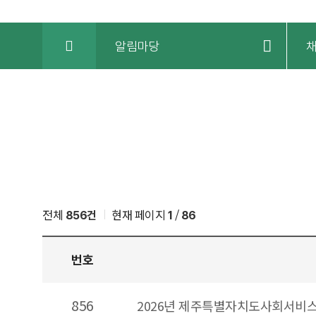
HOME
알림마당
전체
현재 페이지
/
856건
1
86
번호
채용공고
856
2026년 제주특별자치도사회서비스
: