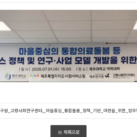
연구원_고령사회연구센터,_마을중심_통합돌봄_정책_기반_마련을_위한_업무협
목록으로