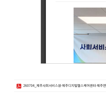
조회수로
분류하여
정리한
표입니다.
260704_제주사회서비스원·제주디지털헬스케어센터·제주