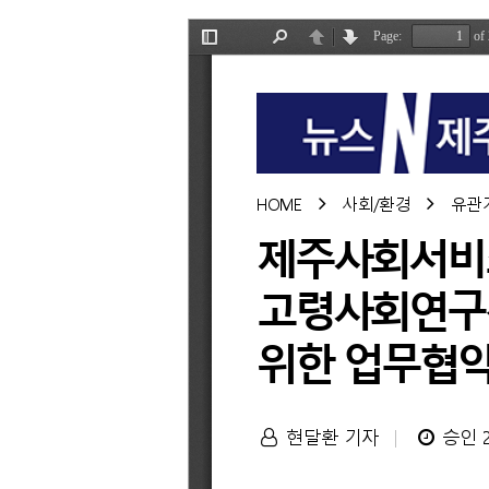
·
제주디지털헬스케어센터
·
제주연구원
고령사회연구센터,
마을중심
통합돌봄
정책
기반
마련을
위한
업무협약
체결에
대해
게시글의
제목,
작성자,
작성일,