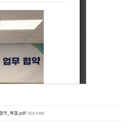
약_체결.pdf
(550.4 KB)