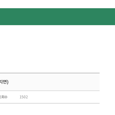
지면)
1502
조회수