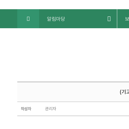
HOME
알림마당
(기
보도자료
관리자
작성자
|
(기고-
서귀포시종합재가센터)