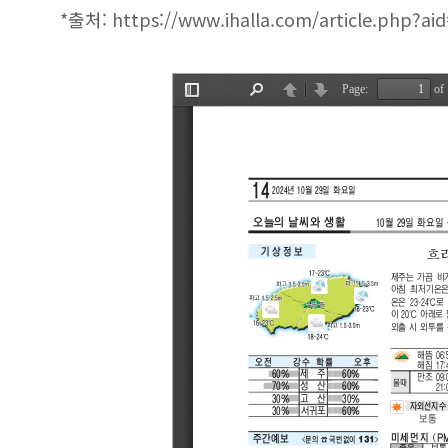
홀로사는
*출처:
https://www.ihalla.com/article.php?a
노인에
대한
소고
(한라일보
지면)
에
대해
게시글의
제목,
작성자,
작성일,
조회수로
분류하여
정리한
표입니다.