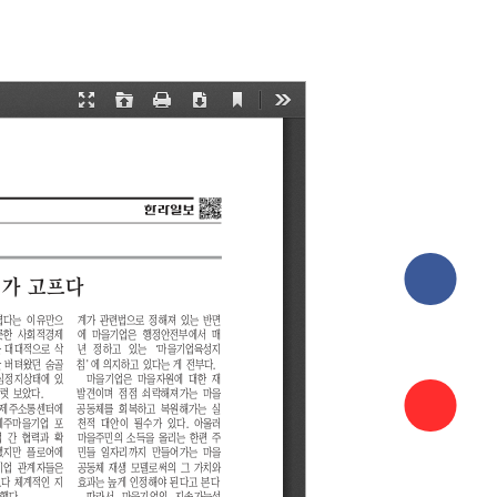
페이스북
바로가기
인스타그
바로가기
유튜브
바로가기
국민신문