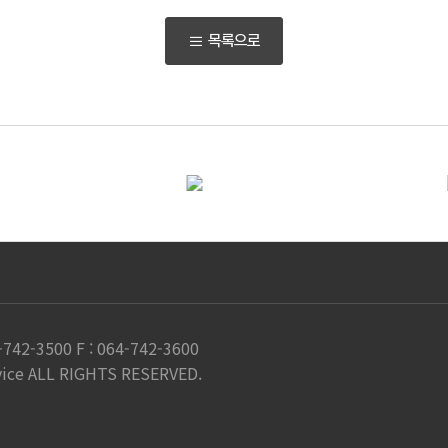
목록으로
4-742-3500
F : 064-742-3600
rvice ALL RIGHTS RESERVED.