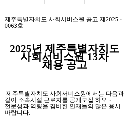
제주특별자치도
사회서비스원
13차
제주특별자치도 사회서비스원 공고 제
2025 -
채용
0063
호
공고에
대해
게시글의
제목,
2025년 제주특별자치도
작성자,
사회서비스원 13
차
작성일,
조회수로
채용
공고
분류하여
정리한
표입니다.
제주특별자치도 사회서비스원에서는 다음과
같이 소속시설 근로자를 공개모집 하오니
전문성과 역량을 겸비한 인재들의 많은 응시
바랍니다
.