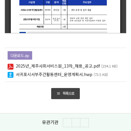
다운로드.zip
2025년_제주사회서비스원_13차_채용_공고.pdf
(194.1 KB)
서귀포시서부주간활동센터_운영계획서.hwp
(73.5 KB)
목록으로
유관기관
이전
다음
일시정지