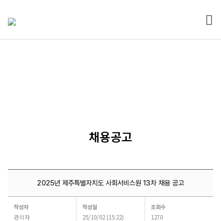
전체
열기
알림마당
채용공고
2025년 제주특별자치도 사회서비스원 13차 채용 공고
채용공고
작성자
작성일
조회수
|
관리자
25/10/02 (15:22)
1270
2025년