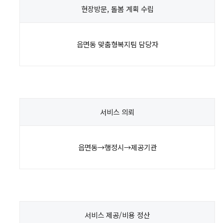
현장방문,
돌봄 계획 수립
읍면동 맞춤형복지팀 담당자
서비스
의뢰
읍면동→행정시→제공기관
서비스 제공/
비용 정산