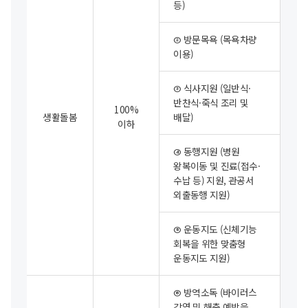
서비스)
등)
표입니다.
서비스명,
➁ 방문목욕
(목욕차량
지원기준
이용)
(기준중위소득),
서비스
내용,
➂ 식사지원
(일반식·
서비스별
반찬식·죽식 조리 및
이용
100%
생활돌봄
배달)
단가,
이하
총
이용한도
➃ 동행지원
(병원
정보를
왕복이동 및 진료(접수·
제공합니다.
수납 등) 지원, 관공서
외출동행 지원)
➄ 운동지도
(신체기능
회복을 위한 맞춤형
운동지도 지원)
➅ 방역소독
(바이러스
감염 및 해충 예방을
1회