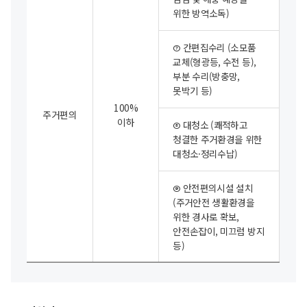
위한 방역소독)
➆ 간편집수리
(소모품
교체(형광등, 수전 등),
1회
부분 수리(방충망,
못박기 등)
100%
주거편의
이하
➇ 대청소
(쾌적하고
청결한 주거환경을 위한
대청소·정리수납)
➈ 안전편의시설 설치
(주거안전 생활환경을
1
위한 경사로 확보,
안전손잡이, 미끄럼 방지
등)