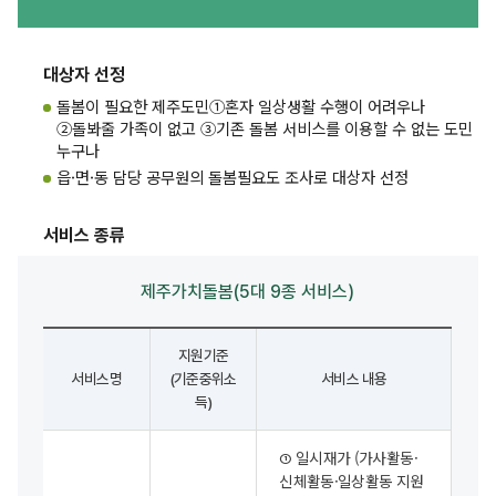
대상자 선정
돌봄이 필요한 제주도민
①혼자 일상생활 수행이 어려우나
②돌봐줄 가족이 없고 ③기존 돌봄 서비스를 이용할 수 없는 도민
누구나
읍·면·동 담당 공무원의 돌봄필요도 조사로 대상자 선정
서비스 종류
제주가치돌봄(5대 9종 서비스)
지원기준
서비스명
(기준중위소
서비스 내용
득)
제주가치돌봄
➀ 일시재가
(가사활동·
(5대
신체활동·일상활동 지원
9종