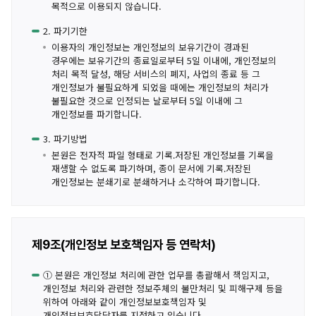
목적으로 이용되지 않습니다.
2. 파기기한
이용자의 개인정보는 개인정보의 보유기간이 경과된
경우에는 보유기간의 종료일로부터 5일 이내에, 개인정보의
처리 목적 달성, 해당 서비스의 폐지, 사업의 종료 등 그
개인정보가 불필요하게 되었을 때에는 개인정보의 처리가
불필요한 것으로 인정되는 날로부터 5일 이내에 그
개인정보를 파기합니다.
3. 파기방법
본원은 전자적 파일 형태로 기록․저장된 개인정보를 기록을
재생할 수 없도록 파기하며, 종이 문서에 기록․저장된
개인정보는 분쇄기로 분쇄하거나 소각하여 파기합니다.
제9조(개인정보 보호책임자 등 연락처)
① 본원은 개인정보 처리에 관한 업무를 총괄해서 책임지고,
개인정보 처리와 관련한 정보주체의 불만처리 및 피해구제 등을
위하여 아래와 같이 개인정보보호책임자 및
개인정보보호담당자를 지정하고 있습니다.