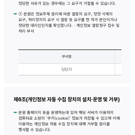
정당한 사유가 있는 경우에는 그 요구가 거절될 수 있습니다.
⑦ 본원은 정보주체 권리에 따른 열람의 요구, 정정·삭제의
요구, 처리정지의 요구 시 열람 등 요구를 한 자가 본인이거나
정당한 대리인인지를 확인합니다.
· 개인정보 열람청구 접수 및
처리 부서
부서명
개인정보
담당자
열람청구
접수
및
처리
제6조(개인정보 자동 수집 장치의 설치·운영 및 거부)
부서
부서명,
기획예산팀
본원 홈페이지 등을 운영하는데 있어 해당 서버가 이용자의
항목에
컴퓨터로 소량의 ‘쿠키(cookie)’ 정보가 저장될 수 있으며 이에
관한표
이용자는 개인정보 자동 수집 장치에 대해 거부할 권리를
입니다.
행사할 수 있습니다.