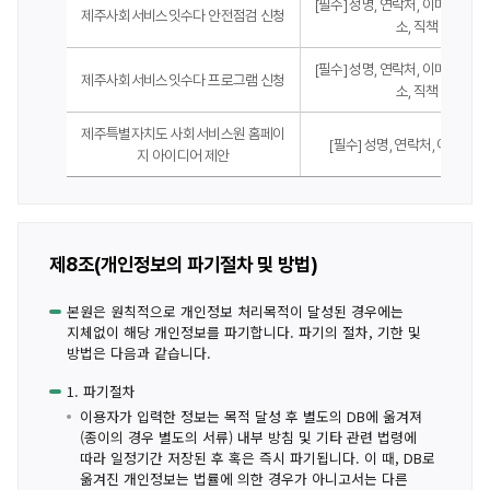
[필수] 성명, 연락처, 이메일, 직장
제주사회서비스잇수다 안전점검 신청
항목에
소, 직책
관한표
입니다.
[필수] 성명, 연락처, 이메일, 직장
제주사회서비스잇수다 프로그램 신청
소, 직책
제주특별자치도 사회서비스원 홈페이
[필수] 성명, 연락처, 이메일, 
지 아이디어 제안
제8조(개인정보의 파기절차 및 방법)
본원은 원칙적으로 개인정보 처리목적이 달성된 경우에는
지체없이 해당 개인정보를 파기합니다. 파기의 절차, 기한 및
방법은 다음과 같습니다.
1. 파기절차
이용자가 입력한 정보는 목적 달성 후 별도의 DB에 옮겨져
(종이의 경우 별도의 서류) 내부 방침 및 기타 관련 법령에
따라 일정기간 저장된 후 혹은 즉시 파기됩니다. 이 때, DB로
옮겨진 개인정보는 법률에 의한 경우가 아니고서는 다른