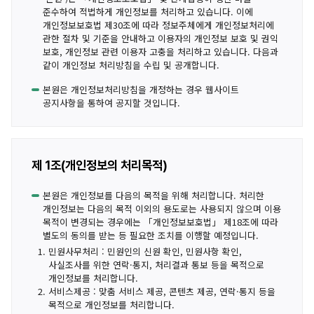
준수하여 적법하게 개인정보를 처리하고 있습니다. 이에
개인정보보호법 제30조에 따라 정보주체에게 개인정보처리에
관한 절차 및 기준을 안내하고 이용자의 개인정보 보호 및 권익
보호, 개인정보 관련 이용자 고충을 처리하고 있습니다.
다음과
같이 개인정보 처리방침을 수립 및 공개합니다.
본원은 개인정보처리방침을 개정하는 경우 웹사이트
공지사항을 통하여 공지할 것입니다.
제 1조(개인정보의 처리목적)
본원은 개인정보를 다음의 목적을 위해 처리합니다. 처리한
개인정보는 다음의 목적 이외의 용도로는 사용되지 않으며 이용
목적이 변경되는 경우에는 「개인정보보호법」 제18조에 따라
별도의 동의를 받는 등 필요한 조치를 이행할 예정입니다.
민원사무처리 : 민원인의 신원 확인, 민원사항 확인,
사실조사를 위한 연락·통지, 처리결과 통보 등을 목적으로
개인정보를 처리합니다.
서비스제공 : 맞춤 서비스 제공, 콘텐츠 제공, 연락·통지 등을
목적으로 개인정보를 처리합니다.