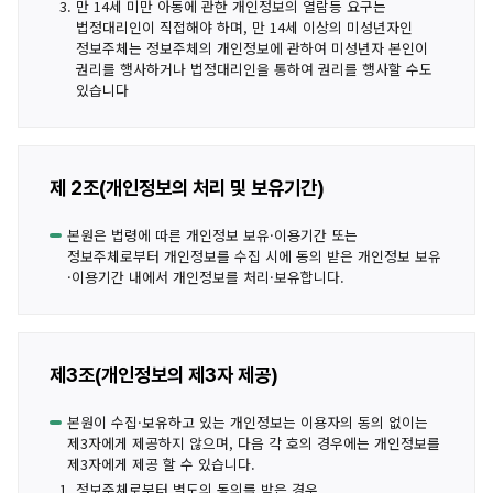
만 14세 미만 아동에 관한 개인정보의 열람등 요구는
법정대리인이 직접해야 하며, 만 14세 이상의 미성년자인
정보주체는 정보주체의 개인정보에 관하여 미성년자 본인이
권리를 행사하거나 법정대리인을 통하여 권리를 행사할 수도
있습니다
제 2조(개인정보의 처리 및 보유기간)
본원은 법령에 따른 개인정보 보유·이용기간 또는
정보주체로부터 개인정보를 수집 시에 동의 받은 개인정보 보유
·이용기간 내에서 개인정보를 처리·보유합니다.
제3조(개인정보의 제3자 제공)
본원이 수집·보유하고 있는 개인정보는 이용자의 동의 없이는
제3자에게 제공하지 않으며, 다음 각 호의 경우에는 개인정보를
제3자에게 제공 할 수 있습니다.
정보주체로부터 별도의 동의를 받은 경우