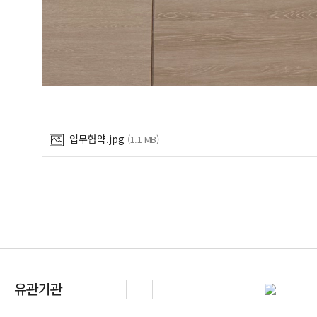
업무협약.jpg
(1.1 MB)
유관기관
이전
다음
일시정지