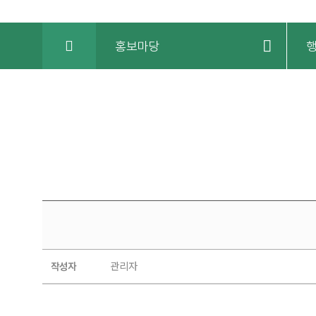
HOME
홍보마당
행사사진
관리자
작성자
|
제주사회서비스원-
봄정신건강의학과의원