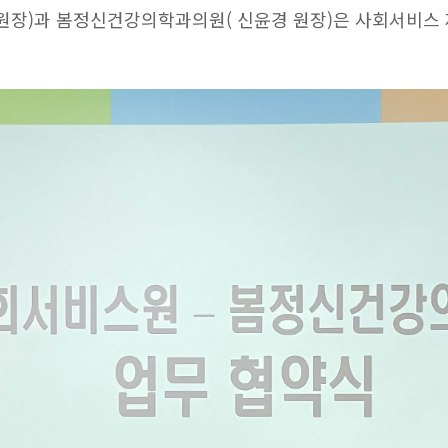
원(문원일 원장)과 봄정신건강의학과의원( 신윤경 원장)은 사회서