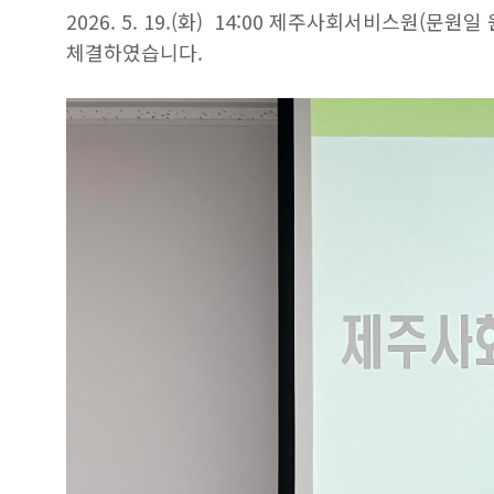
업무협약
2026. 5. 19.(화) 14:00 제주사회서비스
체결에
체결하였습니다.
대해
게시글의
제목,
작성자,
작성일,
조회수로
분류하여
정리한
표입니다.