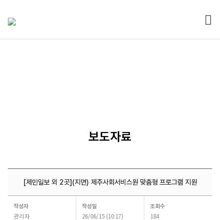
전체
열기
알림마당
보도자료
[제민일보 외 2곳](지면) 제주사회서비스원 맞춤형 프로그램 지원
보도자료
작성자
작성일
조회수
|
관리자
26/06/15 (10:17)
184
[제민일보