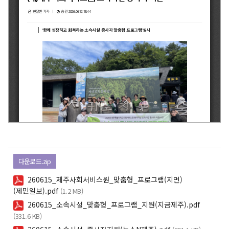
다운로드.zip
260615_제주사회서비스원_맞춤형_프로그램(지면)
(제민일보).pdf
(1.2 MB)
260615_소속시설_맞춤형_프로그램_지원(지금제주).pdf
(331.6 KB)