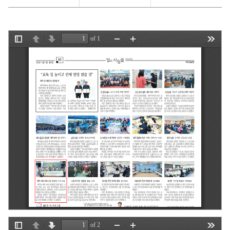
외
2곳]
(지면)
제주사회서비스원
맞춤형
프로그램
지원에
대해
게시글의
제목,
작성자,
작성일,
조회수로
분류하여
정리한
표입니다.