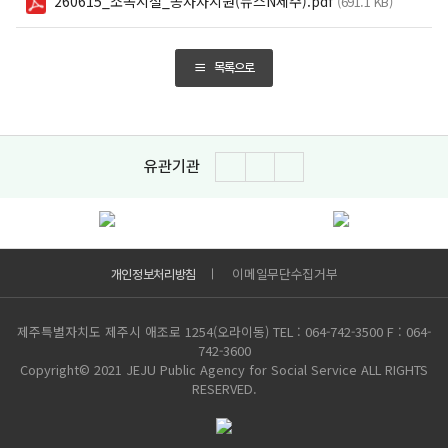
260615_소속시설_종사자지원(뉴스N제주).pdf
(691.1 KB)
목록으로
유관기관
이전
다음
일시정지
이메일무단수집거부
개인정보처리방침
제주특별자치도 제주시 애조로 1254(오라이동)
TEL : 064-742-3500
F : 064-
742-3600
Copyright© 2021 JEJU Public Agency for Social Service ALL RIGHTS
RESERVED.