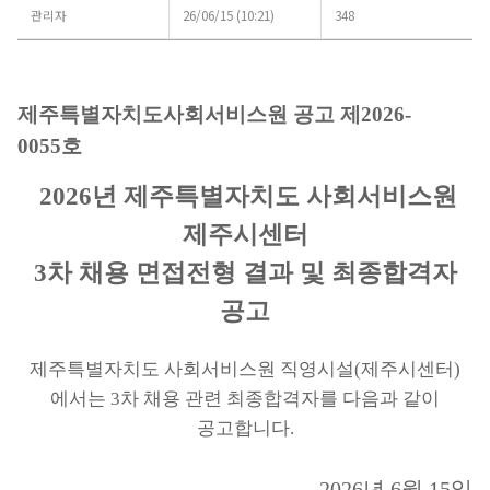
|
관리자
26/06/15 (10:21)
348
2026년
제주특별자치도
사회서비스원
제주시센터
3차
제주특별자치도사회서비스원 공고 제
2026-
채용
0055
호
면접전형
결과
및
2026
년 제주특별자치도 사회서비스원
최종합격자
공고에
제주시센터
대해
3
차 채용 면접전형 결과 및 최종합격자
게시글의
제목,
공고
작성자,
작성일,
조회수로
제주특별자치도 사회서비스원 직영시설
(
제주시센터
)
분류하여
정리한
에서
는
3
차
채용 관련 최종합격자를 다음과 같이
표입니다.
공고합니다
.
2026
년
6
월
15
일