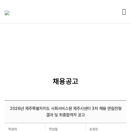
전체
열기
알림마당
채용공고
2026년 제주특별자치도 사회서비스원 제주시센터 3차 채용 면접전형
결과 및 최종합격자 공고
채용공고
작성자
작성일
조회수